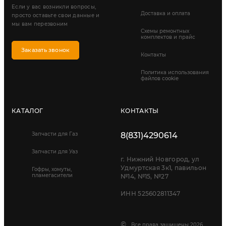
Если у вас возникли вопросы,
Доставка и оплата
просто оставьте свои данные и
мы вам перезвоним
Схемы ремонтных
комплектов и прайс
Заказать звонок
Контакты
Политика использования
файлов cookie
КАТАЛОГ
КОНТАКТЫ
Запчасти для Газ
8(831)4290614
Запчасти для Уаз
г. Нижний Новгород, ул
Удмуртская 3к1, павильон
Гофры, хомуты,
пламегасители
№14, №15, №27
ИНН 525602811347
©
Все права защищены 2026