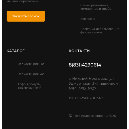
мы вам перезвоним
Схемы ремонтных
комплектов и прайс
Заказать звонок
Контакты
Политика использования
файлов cookie
КАТАЛОГ
КОНТАКТЫ
Запчасти для Газ
8(831)4290614
Запчасти для Уаз
г. Нижний Новгород, ул
Удмуртская 3к1, павильон
Гофры, хомуты,
пламегасители
№14, №15, №27
ИНН 525602811347
©
Все права защищены 2026