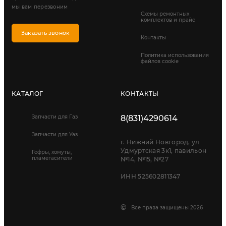
мы вам перезвоним
Схемы ремонтных
комплектов и прайс
Заказать звонок
Контакты
Политика использования
файлов cookie
КАТАЛОГ
КОНТАКТЫ
Запчасти для Газ
8(831)4290614
Запчасти для Уаз
г. Нижний Новгород, ул
Удмуртская 3к1, павильон
Гофры, хомуты,
пламегасители
№14, №15, №27
ИНН 525602811347
©
Все права защищены 2026