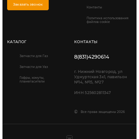
Заказать звонок
Контакты
Политика использования
файлов cookie
КАТАЛОГ
КОНТАКТЫ
Запчасти для Газ
8(831)4290614
Запчасти для Уаз
г. Нижний Новгород, ул
Удмуртская 3к1, павильон
Гофры, хомуты,
пламегасители
№14, №15, №27
ИНН 525602811347
©
Все права защищены 2026