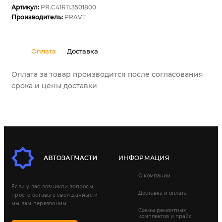
Артикул:
PR.C41R11.3501800
Производитель:
PRAVT
Оплата
Доставка
Оплата за товар производится после согласования
срока и цены доставки
ИНФОРМАЦИЯ
О компании
Если у вас возникли вопросы,
Доставка и оплата
просто оставьте свои данные и
мы вам перезвоним
Схемы ремонтных
комплектов и прайс