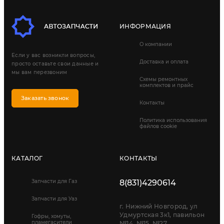
ИНФОРМАЦИЯ
О компании
Если у вас возникли вопросы,
Доставка и оплата
просто оставьте свои данные и
мы вам перезвоним
Схемы ремонтных
комплектов и прайс
Заказать звонок
Контакты
Политика использования
файлов cookie
КАТАЛОГ
КОНТАКТЫ
Запчасти для Газ
8(831)4290614
Запчасти для Уаз
г. Нижний Новгород, ул
Удмуртская 3к1, павильон
Гофры, хомуты,
пламегасители
№14, №15, №27