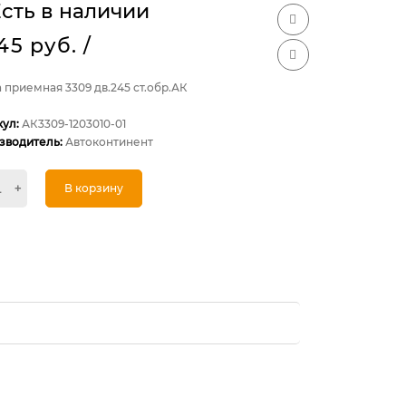
сть в наличии
145 руб.
/
 приемная 3309 дв.245 ст.обр.АК
кул:
АК3309-1203010-01
зводитель:
Автоконтинент
+
В корзину