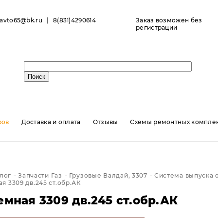
ravto65@bk.ru
8(831)4290614
Заказ возможен без
регистрации
ров
Доставка и оплата
Отзывы
Схемы ремонтных комплек
лог
Запчасти Газ
Грузовые Валдай, 3307
Система выпуска 
я 3309 дв.245 ст.обр.АК
мная 3309 дв.245 ст.обр.АК