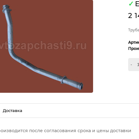
✓
Е
2 
Труба
Арти
Прои
-
Доставка
роизводится после согласования срока и цены доставки