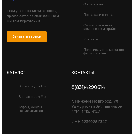
О компании
Если у вас возникли вопросы,
Доставка и оплата
просто оставьте свои данные и
мы вам перезвоним
Схемы ремонтных
комплектов и прайс
Заказать звонок
Контакты
Политика использования
файлов cookie
КАТАЛОГ
КОНТАКТЫ
Запчасти для Газ
8(831)4290614
Запчасти для Уаз
г. Нижний Новгород, ул
Удмуртская 3к1, павильон
Гофры, хомуты,
пламегасители
№14, №15, №27
ИНН 525602811347