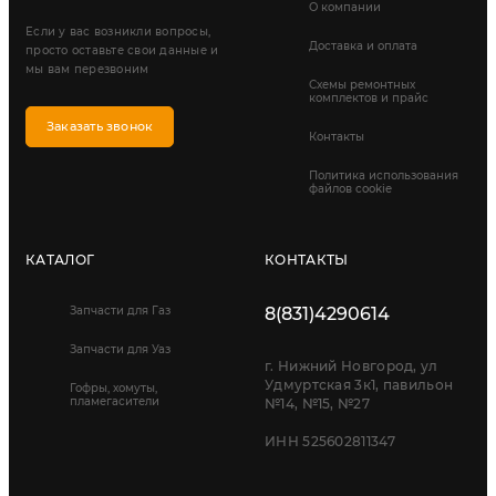
О компании
Если у вас возникли вопросы,
Доставка и оплата
просто оставьте свои данные и
мы вам перезвоним
Схемы ремонтных
комплектов и прайс
Заказать звонок
Контакты
Политика использования
файлов cookie
КАТАЛОГ
КОНТАКТЫ
Запчасти для Газ
8(831)4290614
Запчасти для Уаз
г. Нижний Новгород, ул
Удмуртская 3к1, павильон
Гофры, хомуты,
пламегасители
№14, №15, №27
ИНН 525602811347