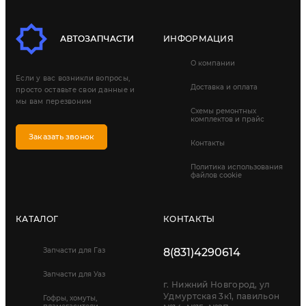
ИНФОРМАЦИЯ
О компании
Если у вас возникли вопросы,
Доставка и оплата
просто оставьте свои данные и
мы вам перезвоним
Схемы ремонтных
комплектов и прайс
Заказать звонок
Контакты
Политика использования
файлов cookie
КАТАЛОГ
КОНТАКТЫ
Запчасти для Газ
8(831)4290614
Запчасти для Уаз
г. Нижний Новгород, ул
Удмуртская 3к1, павильон
Гофры, хомуты,