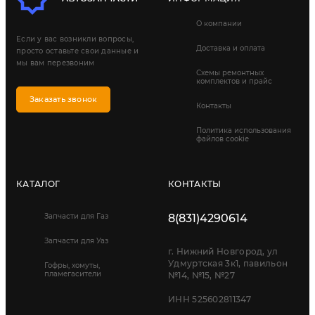
О компании
Если у вас возникли вопросы,
Доставка и оплата
просто оставьте свои данные и
мы вам перезвоним
Схемы ремонтных
комплектов и прайс
Заказать звонок
Контакты
Политика использования
файлов cookie
КАТАЛОГ
КОНТАКТЫ
Запчасти для Газ
8(831)4290614
Запчасти для Уаз
г. Нижний Новгород, ул
Удмуртская 3к1, павильон
Гофры, хомуты,
пламегасители
№14, №15, №27
ИНН 525602811347