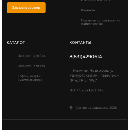
комплектов и прайс
Заказать звонок
Контакты
Политика использования
файлов cookie
КАТАЛОГ
КОНТАКТЫ
Запчасти для Газ
8(831)4290614
Запчасти для Уаз
г. Нижний Новгород, ул
Удмуртская 3к1, павильон
Гофры, хомуты,
пламегасители
№14, №15, №27
ИНН 525602811347
©
Все права защищены 2026