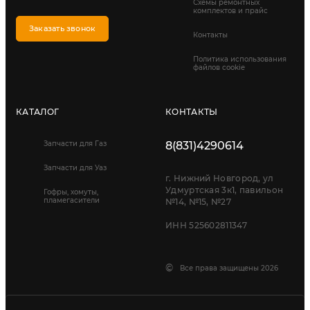
Схемы ремонтных
комплектов и прайс
Заказать звонок
Контакты
Политика использования
файлов cookie
КАТАЛОГ
КОНТАКТЫ
Запчасти для Газ
8(831)4290614
Запчасти для Уаз
г. Нижний Новгород, ул
Удмуртская 3к1, павильон
Гофры, хомуты,
пламегасители
№14, №15, №27
ИНН 525602811347
©
Все права защищены 2026