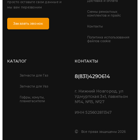
Доставка и оплата
просто оставьте свои данные и
мы вам перезвоним
Схемы ремонтных
комплектов и прайс
Заказать звонок
Контакты
Политика использования
файлов cookie
КАТАЛОГ
КОНТАКТЫ
Запчасти для Газ
8(831)4290614
Запчасти для Уаз
г. Нижний Новгород, ул
Удмуртская 3к1, павильон
Гофры, хомуты,
пламегасители
№14, №15, №27
ИНН 525602811347
©
Все права защищены 2026