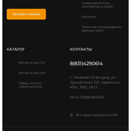
Схемы ремонтных
комплектов и прайс
Заказать звонок
Контакты
Политика использования
файлов cookie
КАТАЛОГ
КОНТАКТЫ
Запчасти для Газ
8(831)4290614
Запчасти для Уаз
г. Нижний Новгород, ул
Удмуртская 3к1, павильон
Гофры, хомуты,
пламегасители
№14, №15, №27
ИНН 525602811347
©
Все права защищены 2026