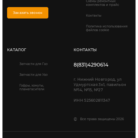
Схемы ремонтных
комплектов и прайс
Заказать звонок
Контакты
Политика использования
файлов cookie
КАТАЛОГ
КОНТАКТЫ
Запчасти для Газ
8(831)4290614
Запчасти для Уаз
г. Нижний Новгород, ул
Удмуртская 3к1, павильон
Гофры, хомуты,
пламегасители
№14, №15, №27
ИНН 525602811347
©
Все права защищены 2026