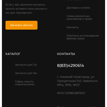
Если у вас возникли вопросы,
Доставка и оплата
просто оставьте свои данные и
мы вам перезвоним
Схемы ремонтных
комплектов и прайс
Заказать звонок
Контакты
Политика использования
файлов cookie
КАТАЛОГ
КОНТАКТЫ
Запчасти для Газ
8(831)4290614
Запчасти для Уаз
г. Нижний Новгород, ул
Удмуртская 3к1, павильон
Гофры, хомуты,
пламегасители
№14, №15, №27
ИНН 525602811347