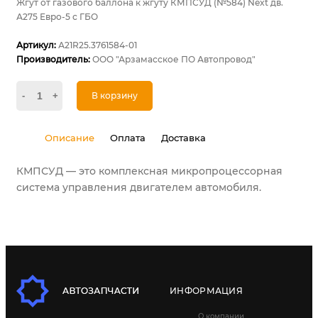
Жгут от газового баллона к жгуту КМПСУД (№584) Next дв.
А275 Евро-5 с ГБО
Артикул:
А21R25.3761584-01
Производитель:
ООО "Арзамасское ПО Автопровод"
-
+
В корзину
Описание
Оплата
Доставка
КМПСУД — это комплексная микропроцессорная
система управления двигателем автомобиля.
ИНФОРМАЦИЯ
О компании