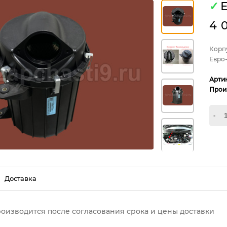
✓
Е
4 
Корпу
Евро
Арти
Прои
-
Доставка
роизводится после согласования срока и цены доставки