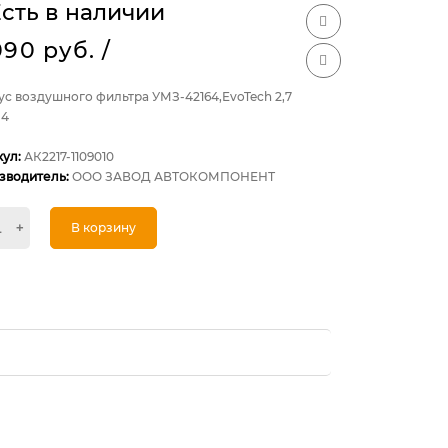
сть в наличии
090 руб.
/
с воздушного фильтра УМЗ-42164,EvoTech 2,7
-4
кул:
АК2217-1109010
зводитель:
ООО ЗАВОД АВТОКОМПОНЕНТ
+
В корзину