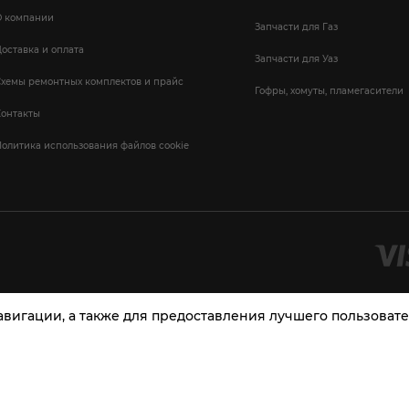
О компании
Запчасти для Газ
оставка и оплата
Запчасти для Уаз
Схемы ремонтных комплектов и прайс
Гофры, хомуты, пламегасители
Контакты
олитика использования файлов cookie
навигации, а также для предоставления лучшего пользова