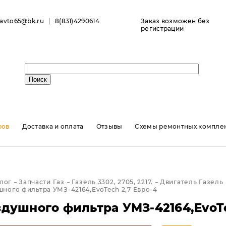
ravto65@bk.ru
8(831)4290614
Заказ возможен без
регистрации
ров
Доставка и оплата
Отзывы
Схемы ремонтных комплек
лог
Запчасти Газ
Газель 3302, 2705, 2217.
Двигатель Газель
ного фильтра УМЗ-42164,EvoTech 2,7 Евро-4
здушного фильтра УМЗ-42164,EvoTe