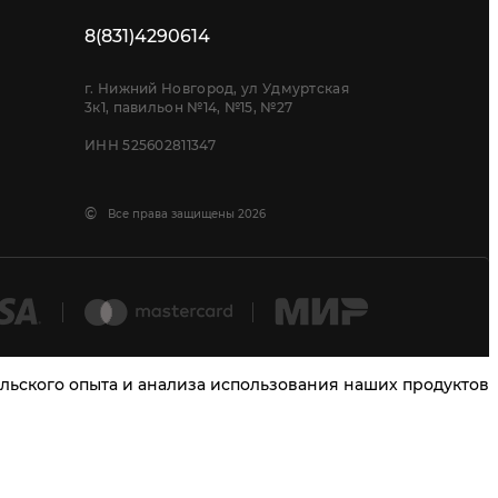
8(831)4290614
г. Нижний Новгород, ул Удмуртская
3к1, павильон №14, №15, №27
ИНН 525602811347
©
Все права защищены 2026
тельского опыта и анализа использования наших продуктов