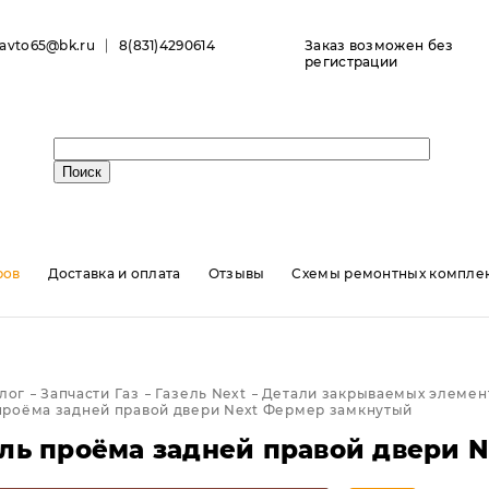
ravto65@bk.ru
8(831)4290614
Заказ возможен без
регистрации
ров
Доставка и оплата
Отзывы
Схемы ремонтных комплек
лог
Запчасти Газ
Газель Next
Детали закрываемых элемент
проёма задней правой двери Next Фермер замкнутый
ль проёма задней правой двери 