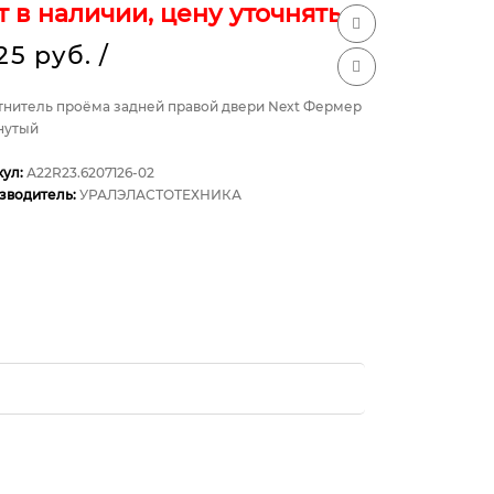
т в наличии, цену уточнять
525 руб.
/
тнитель проёма задней правой двери Next Фермер
нутый
кул:
А22R23.6207126-02
зводитель:
УРАЛЭЛАСТОТЕХНИКА