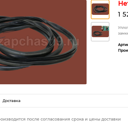
Не
1 
Упло
замк
Арти
Прои
Доставка
роизводится после согласования срока и цены доставки