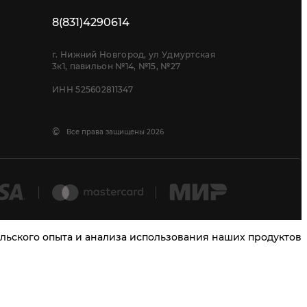
8(831)4290614
г. Нижний Новгород, ул Удмуртская
3к1, павильон №14, №15, №27
ИНН 525602811347
©
Все права защищены 2026
тельского опыта и анализа использования наших продуктов