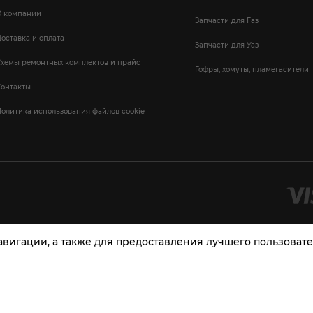
О компании
Запчасти для Газ
оставка и оплата
Запчасти для Уаз
Схемы ремонтных комплектов и прайс
Гофры, хомуты, пламегасители
Контакты
олитика использования файлов cookie
навигации, а также для предоставления лучшего пользова