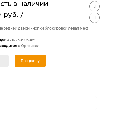
сть в наличии
0 руб.
/
 передней двери кнопки блокировки левая Next
кул:
А21R23-6105069
зводитель:
Оригинал
+
В корзину