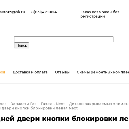
ravto65@bk.ru
8(831)4290614
Заказ возможен без
регистрации
ров
Доставка и оплата
Отзывы
Схемы ремонтных комплек
лог
Запчасти Газ
Газель Next
Детали закрываемых элемент
 двери кнопки блокировки левая Next
дней двери кнопки блокировки ле