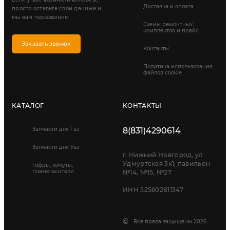
Доставка и оплата
просто оставьте свои данные и
мы вам перезвоним
Схемы ремонтных
комплектов и прайс
Заказать звонок
Контакты
Политика использования
файлов cookie
КАТАЛОГ
КОНТАКТЫ
Запчасти для Газ
8(831)4290614
Запчасти для Уаз
г. Нижний Новгород, ул
Удмуртская 3к1, павильон
Гофры, хомуты,
пламегасители
№14, №15, №27
ИНН 525602811347
©
Все права защищены 2026