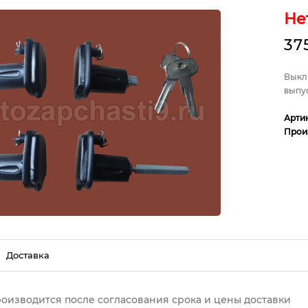
Не
37
Выклю
выпус
Арти
Прои
Доставка
роизводится после согласования срока и цены доставки