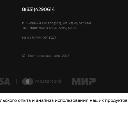
8(831)4290614
г. Нижний Новгород, ул Удмуртская
3к1, павильон №14, №15, №27
ИНН 525602811347
©
Все права защищены 2026
тельского опыта и анализа использования наших продуктов