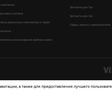
О компании
Запчасти для Газ
оставка и оплата
Запчасти для Уаз
Схемы ремонтных комплектов и прайс
Гофры, хомуты, пламегасители
Контакты
олитика использования файлов cookie
навигации, а также для предоставления лучшего пользова