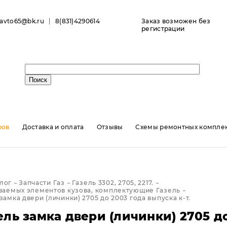
ravto65@bk.ru
8(831)4290614
Заказ возможен без
регистрации
ров
Доставка и оплата
Отзывы
Схемы ремонтных комплек
лог
Запчасти Газ
Газель 3302, 2705, 2217.
ваемых элементов кузова, комплектующие Газель
амка двери (личинки) 2705 до 2003 года выпуска к-т.
ь замка двери (личинки) 2705 до 