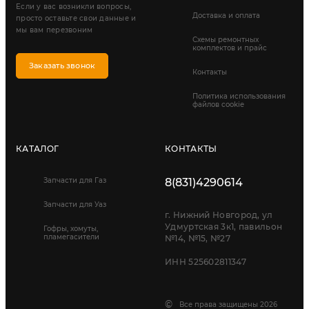
Если у вас возникли вопросы,
Доставка и оплата
просто оставьте свои данные и
мы вам перезвоним
Схемы ремонтных
комплектов и прайс
Заказать звонок
Контакты
Политика использования
файлов cookie
КАТАЛОГ
КОНТАКТЫ
Запчасти для Газ
8(831)4290614
Запчасти для Уаз
г. Нижний Новгород, ул
Удмуртская 3к1, павильон
Гофры, хомуты,
пламегасители
№14, №15, №27
ИНН 525602811347
©
Все права защищены 2026