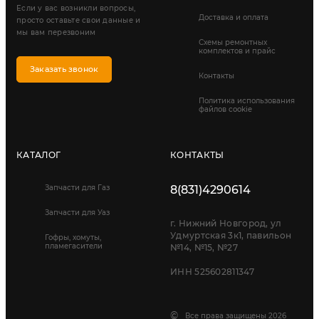
Если у вас возникли вопросы,
Доставка и оплата
просто оставьте свои данные и
мы вам перезвоним
Схемы ремонтных
комплектов и прайс
Заказать звонок
Контакты
Политика использования
файлов cookie
КАТАЛОГ
КОНТАКТЫ
Запчасти для Газ
8(831)4290614
Запчасти для Уаз
г. Нижний Новгород, ул
Удмуртская 3к1, павильон
Гофры, хомуты,
пламегасители
№14, №15, №27
ИНН 525602811347
©
Все права защищены 2026