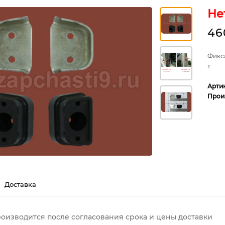
Не
46
Фикс
т
Арти
Прои
Доставка
роизводится после согласования срока и цены доставки