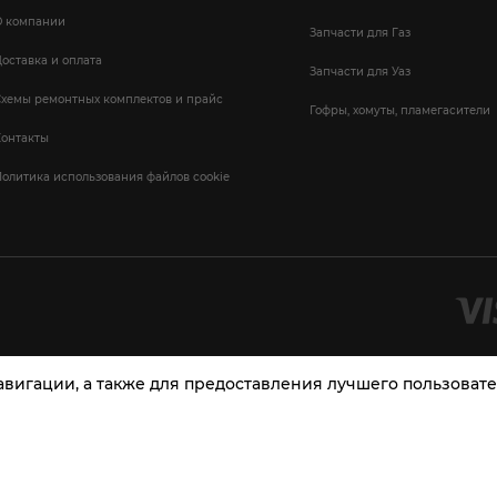
О компании
Запчасти для Газ
оставка и оплата
Запчасти для Уаз
Схемы ремонтных комплектов и прайс
Гофры, хомуты, пламегасители
Контакты
олитика использования файлов cookie
навигации, а также для предоставления лучшего пользова