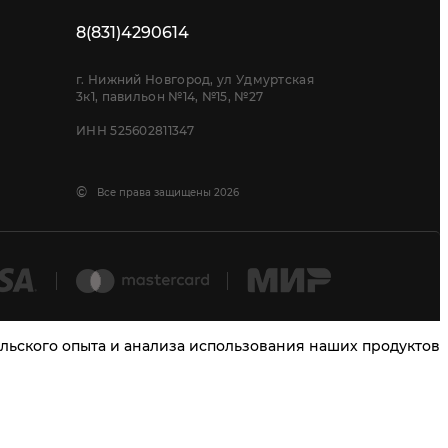
8(831)4290614
г. Нижний Новгород, ул Удмуртская
3к1, павильон №14, №15, №27
ИНН 525602811347
©
Все права защищены 2026
тельского опыта и анализа использования наших продуктов