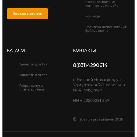
Схемы ремонтных
комплектов и прайс
Заказать звонок
Контакты
Политика использования
файлов cookie
КАТАЛОГ
КОНТАКТЫ
Запчасти для Газ
8(831)4290614
Запчасти для Уаз
г. Нижний Новгород, ул
Удмуртская 3к1, павильон
Гофры, хомуты,
пламегасители
№14, №15, №27
ИНН 525602811347
©
Все права защищены 2026