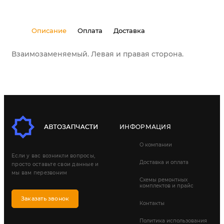
Описание
Оплата
Доставка
Взаимозаменяемый. Левая и правая сторона.
ИНФОРМАЦИЯ
О компании
Если у вас возникли вопросы,
Доставка и оплата
просто оставьте свои данные и
мы вам перезвоним
Схемы ремонтных
комплектов и прайс
Заказать звонок
Контакты
Политика использования