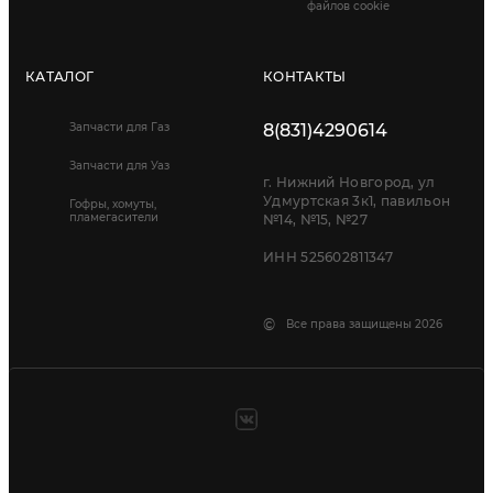
файлов cookie
КАТАЛОГ
КОНТАКТЫ
Запчасти для Газ
8(831)4290614
Запчасти для Уаз
г. Нижний Новгород, ул
Удмуртская 3к1, павильон
Гофры, хомуты,
пламегасители
№14, №15, №27
ИНН 525602811347
©
Все права защищены 2026