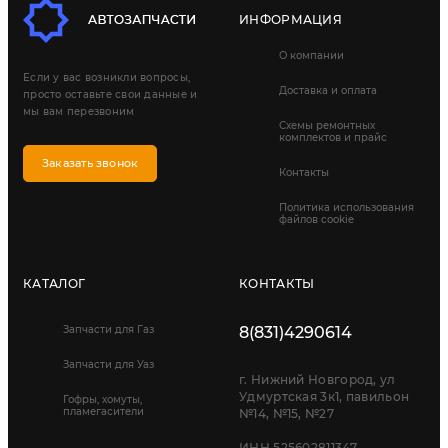
ИНФОРМАЦИЯ
О компании
Если у вас возникли вопросы,
Доставка и оплата
просто оставьте свои данные и
мы вам перезвоним
Схемы ремонтных
комплектов и прайс
Заказать звонок
Контакты
Политика использования
файлов cookie
КАТАЛОГ
КОНТАКТЫ
Запчасти для Газ
8(831)4290614
Запчасти для Уаз
г. Нижний Новгород, ул
Удмуртская 3к1, павильон
Гофры, хомуты,
пламегасители
№14, №15, №27
ИНН 525602811347