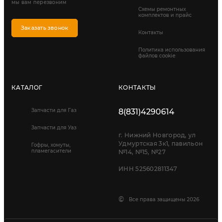
мы вам перезвоним
Схемы ремонтных
комплектов и прайс
Заказать звонок
Контакты
Политика использования
файлов cookie
КАТАЛОГ
КОНТАКТЫ
Запчасти для Газ
8(831)4290614
Запчасти для Уаз
г. Нижний Новгород, ул
Удмуртская 3к1, павильон
Гофры, хомуты,
пламегасители
№14, №15, №27
ИНН 525602811347
©
Все права защищены 2026