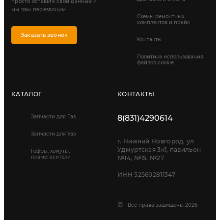
просто оставьте свои данные и
мы вам перезвоним
Схемы ремонтных
комплектов и прайс
Заказать звонок
Контакты
Политика использования
файлов cookie
КАТАЛОГ
КОНТАКТЫ
Запчасти для Газ
8(831)4290614
Запчасти для Уаз
г. Нижний Новгород, ул
Удмуртская 3к1, павильон
Гофры, хомуты,
пламегасители
№14, №15, №27
ИНН 525602811347
©
Все права защищены 2026