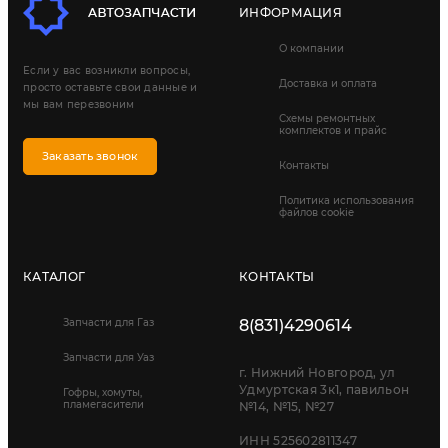
ИНФОРМАЦИЯ
О компании
Если у вас возникли вопросы,
Доставка и оплата
просто оставьте свои данные и
мы вам перезвоним
Схемы ремонтных
комплектов и прайс
Заказать звонок
Контакты
Политика использования
файлов cookie
КАТАЛОГ
КОНТАКТЫ
Запчасти для Газ
8(831)4290614
Запчасти для Уаз
г. Нижний Новгород, ул
Удмуртская 3к1, павильон
Гофры, хомуты,
пламегасители
№14, №15, №27
ИНН 525602811347