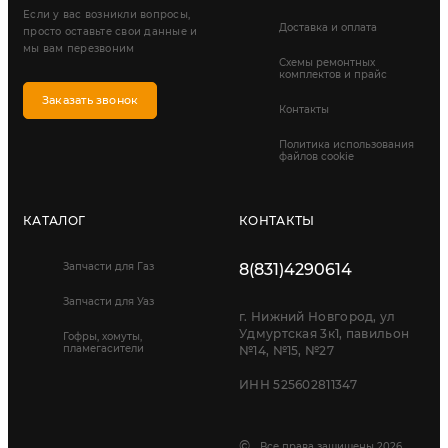
Если у вас возникли вопросы,
Доставка и оплата
просто оставьте свои данные и
мы вам перезвоним
Схемы ремонтных
комплектов и прайс
Заказать звонок
Контакты
Политика использования
файлов cookie
КАТАЛОГ
КОНТАКТЫ
Запчасти для Газ
8(831)4290614
Запчасти для Уаз
г. Нижний Новгород, ул
Удмуртская 3к1, павильон
Гофры, хомуты,
пламегасители
№14, №15, №27
ИНН 525602811347
©
Все права защищены 2026