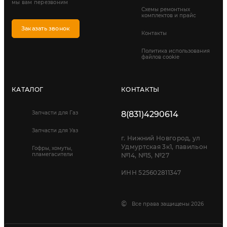
мы вам перезвоним
Схемы ремонтных
комплектов и прайс
Заказать звонок
Контакты
Политика использования
файлов cookie
КАТАЛОГ
КОНТАКТЫ
Запчасти для Газ
8(831)4290614
Запчасти для Уаз
г. Нижний Новгород, ул
Удмуртская 3к1, павильон
Гофры, хомуты,
пламегасители
№14, №15, №27
ИНН 525602811347
©
Все права защищены 2026