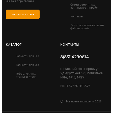
мы вам перезвоним
Схемы ремонтных
комплектов и прайс
Заказать звонок
Контакты
Политика использования
файлов cookie
КАТАЛОГ
КОНТАКТЫ
Запчасти для Газ
8(831)4290614
Запчасти для Уаз
г. Нижний Новгород, ул
Удмуртская 3к1, павильон
Гофры, хомуты,
пламегасители
№14, №15, №27
ИНН 525602811347
©
Все права защищены 2026