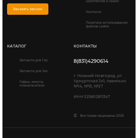
комплектов и прайс
Заказать звонок
Контакты
Политика использования
файлов cookie
КАТАЛОГ
КОНТАКТЫ
Запчасти для Газ
8(831)4290614
Запчасти для Уаз
г. Нижний Новгород, ул
Удмуртская 3к1, павильон
Гофры, хомуты,
пламегасители
№14, №15, №27
ИНН 525602811347
©
Все права защищены 2026