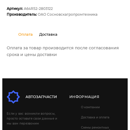
Артикул:
А64R52-2803122
Производитель:
ОАО Сосновскагропромтехника
Оплата
Доставка
Оплата за товар производится после согласования
срока и цены доставки
ИНФОРМАЦИЯ
О компании
Если у вас возникли вопросы,
Доставка и оплата
просто оставьте свои данные и
мы вам перезвоним
Схемы ремонтных