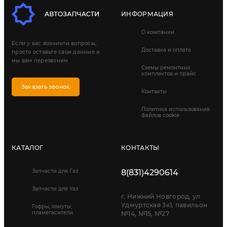
ИНФОРМАЦИЯ
О компании
Если у вас возникли вопросы,
Доставка и оплата
просто оставьте свои данные и
мы вам перезвоним
Схемы ремонтных
комплектов и прайс
Заказать звонок
Контакты
Политика использования
файлов cookie
КАТАЛОГ
КОНТАКТЫ
Запчасти для Газ
8(831)4290614
Запчасти для Уаз
г. Нижний Новгород, ул
Удмуртская 3к1, павильон
Гофры, хомуты,
пламегасители
№14, №15, №27