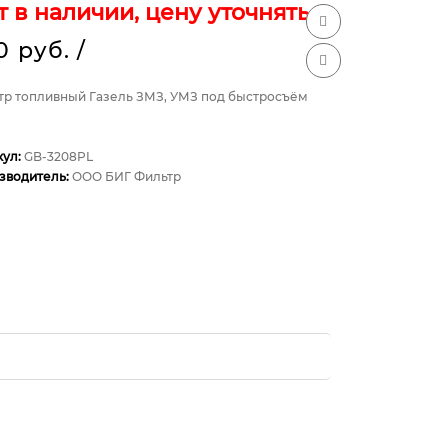
т в наличии, цену уточнять
0 руб.
/
тр топливный Газель ЗМЗ, УМЗ под быстросъём
кул:
GB-3208PL
зводитель:
ООО БИГ Фильтр