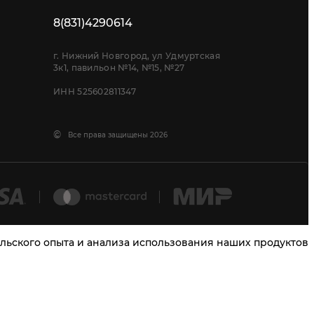
8(831)4290614
г. Нижний Новгород, ул Удмуртская
3к1, павильон №14, №15, №27
ИНН 525602811347
©
Все права защищены 2026
тельского опыта и анализа использования наших продуктов