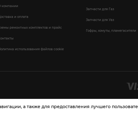
О компании
Запчасти для Газ
оставка и оплата
Запчасти для Уаз
Схемы ремонтных комплектов и прайс
Гофры, хомуты, пламегасители
Контакты
олитика использования файлов cookie
навигации, а также для предоставления лучшего пользова