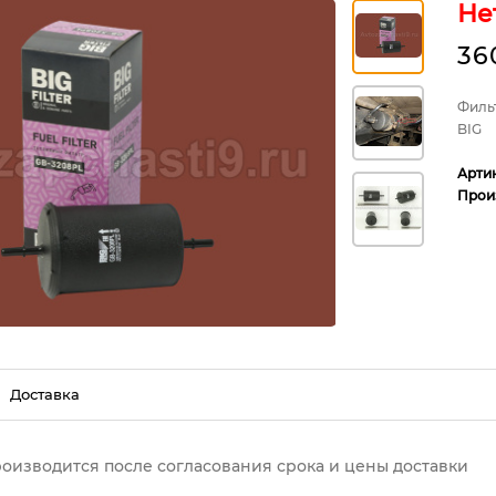
Не
36
Филь
BIG
Арти
Прои
Доставка
роизводится после согласования срока и цены доставки