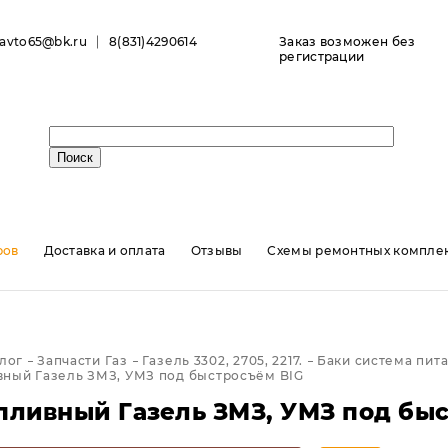
ravto65@bk.ru
8(831)4290614
Заказ возможен без
регистрации
ров
Доставка и оплата
Отзывы
Схемы ремонтных комплек
лог
Запчасти Газ
Газель 3302, 2705, 2217.
Баки система пит
вный Газель ЗМЗ, УМЗ под быстросъём BIG
пливный Газель ЗМЗ, УМЗ под бы