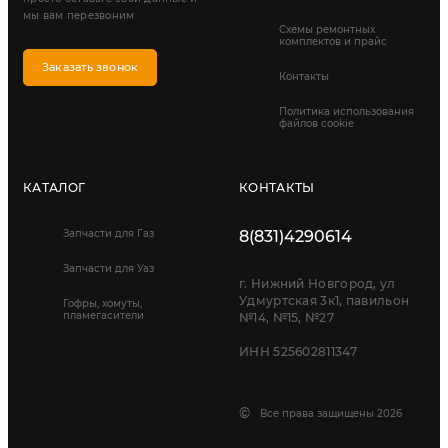
мы вам перезвоним
Схемы ремонтных
комплектов и прайс
Заказать звонок
Контакты
Политика использования
файлов cookie
КАТАЛОГ
КОНТАКТЫ
Запчасти для Газ
8(831)4290614
Запчасти для Уаз
г. Нижний Новгород, ул
Удмуртская 3к1, павильон
Гофры, хомуты,
пламегасители
№14, №15, №27
ИНН 525602811347
©
Все права защищены 2026