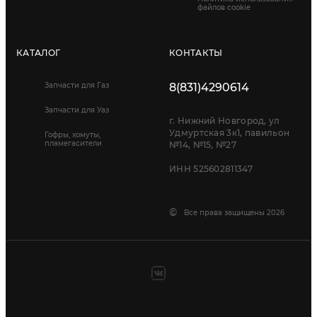
файлов cookie
КАТАЛОГ
КОНТАКТЫ
Запчасти для Газ
8(831)4290614
Запчасти для Уаз
г. Нижний Новгород, ул
Удмуртская 3к1, павильон
Гофры, хомуты,
пламегасители
№14, №15, №27
ИНН 525602811347
©
Все права защищены 2026