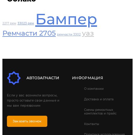
Бампер
2217 рем
33023 рем
Ремчасти 2705
уаз
ремчасти 3302
ИНФОРМАЦИЯ
О компании
Если у вас возникли вопросы,
Доставка и оплата
просто оставьте свои данные и
мы вам перезвоним
Схемы ремонтных
комплектов и прайс
Заказать звонок
Контакты
Политика использования